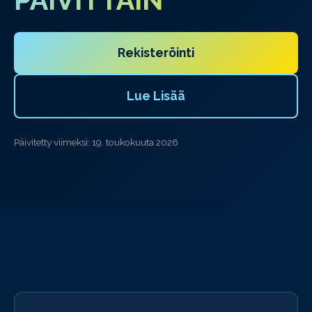
Rekisteröinti
Lue Lisää
Päivitetty viimeksi: 19. toukokuuta 2026