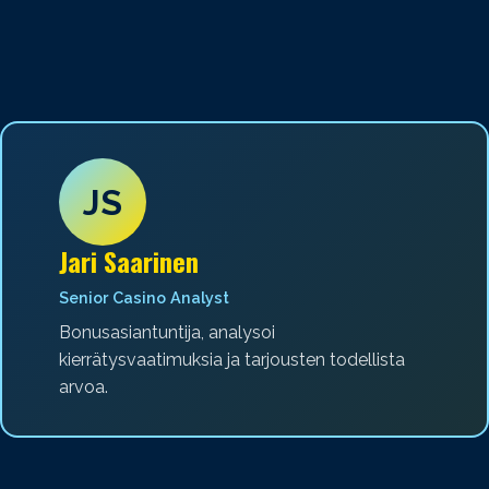
JS
Jari Saarinen
Senior Casino Analyst
Bonusasiantuntija, analysoi
kierrätysvaatimuksia ja tarjousten todellista
arvoa.